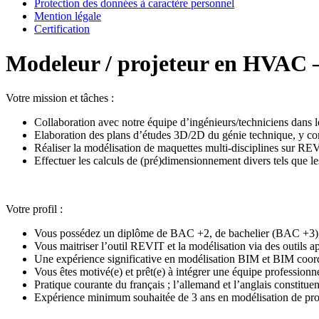
Protection des données à caractère personnel
Mention légale
Certification
Modeleur / projeteur en HVAC – s
Votre mission et tâches :
Collaboration avec notre équipe d’ingénieurs/techniciens dans l
Elaboration des plans d’études 3D/2D du génie technique, y co
Réaliser la modélisation de maquettes multi-disciplines sur REV
Effectuer les calculs de (pré)dimensionnement divers tels que les
Votre profil :
Vous possédez un diplôme de BAC +2, de bachelier (BAC +3), 
Vous maitriser l’outil REVIT et la modélisation via des outils a
Une expérience significative en modélisation BIM et BIM coor
Vous êtes motivé(e) et prêt(e) à intégrer une équipe profession
Pratique courante du français ; l’allemand et l’anglais constitue
Expérience minimum souhaitée de 3 ans en modélisation de proj